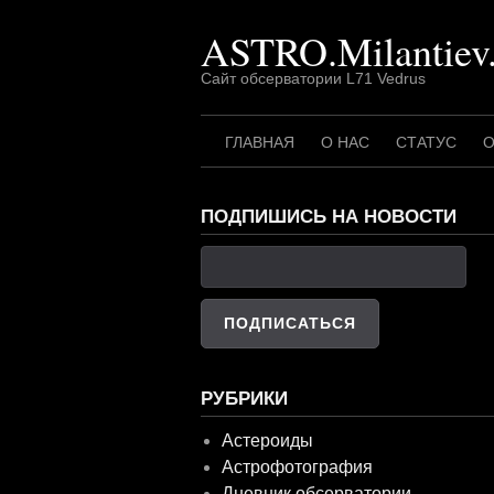
Перейти
ASTRO.Milantiev
к
содержимому
Сайт обсерватории L71 Vedrus
ГЛАВНАЯ
О НАС
СТАТУС
О
ПОДПИШИСЬ НА НОВОСТИ
РУБРИКИ
Астероиды
Астрофотография
Дневник обсерватории