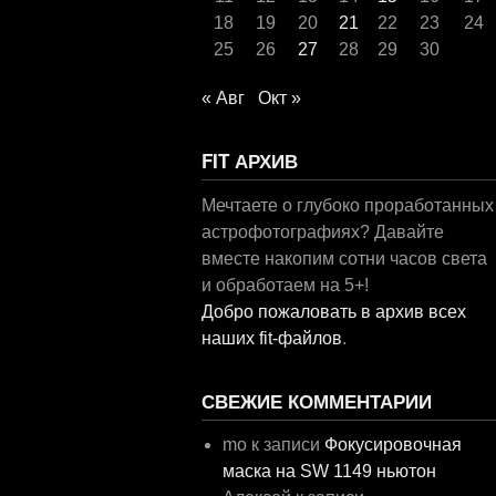
18
19
20
21
22
23
24
25
26
27
28
29
30
« Авг
Окт »
FIT АРХИВ
Мечтаете о глубоко проработанных
астрофотографиях? Давайте
вместе накопим сотни часов света
и обработаем на 5+!
Добро пожаловать в архив всех
наших fit-файлов
.
СВЕЖИЕ КОММЕНТАРИИ
mo
к записи
Фокусировочная
маска на SW 1149 ньютон