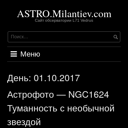
Перейти
ASTRO.Milantiev.com
к
содержимому
Сайт обсерватории L71 Vedrus
Меню
День:
01.10.2017
Астрофото — NGC1624
Туманность с необычной
звездой