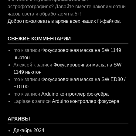
астрофотографиях? Давайте вместе накопим сотни
часов света и обработаем на 5+!
Добро пожаловать в архив всех наших fit-файлов
.
СВЕЖИЕ КОММЕНТАРИИ
mo
к записи
Фокусировочная маска на SW 1149
ньютон
Алексей
к записи
Фокусировочная маска на SW
1149 ньютон
mo
к записи
Фокусировочная маска на SW ED80 /
ED100
mo
к записи
Arduino контроллер фокусёра
Laplase
к записи
Arduino контроллер фокусёра
АРХИВЫ
Декабрь 2024