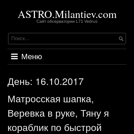
Перейти
ASTRO.Milantiev.com
к
содержимому
Сайт обсерватории L71 Vedrus
Меню
День:
16.10.2017
Матросская шапка,
Веревка в руке, Тяну я
кораблик по быстрой