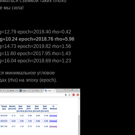
ниматься съёмкой таких плохо
е мы сила!
=12.79 epoch=2018.40 rho=0.42
g
=10.24
epoch
=2018.76
rho
=5.96
=14.73 epoch=2019.82 rho=1.56
=11.60 epoch=2017.95 rho=1.43
=16.04 epoch=2018.69 rho=1.23
тся минимальное угловое
х (rho) на эпоху (epoch).