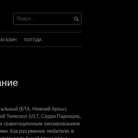
АГАЗИН
ПОГОДА
ание
утальный (БТА, Нижний Архыз,
ой Телескоп (VLT, Серро Парнааль,
ых гравитационным линзированием
ими. Как раз именно любители, в