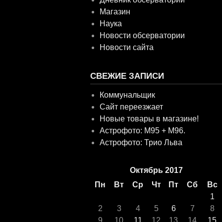
Магазин
Наука
Новости обсерватории
Новости сайта
СВЕЖИЕ ЗАПИСИ
Коммунальщик
Сайт переезжает
Новые товары в магазине!
Астрофото: M95 + M96.
Астрофото: Трио Льва
Октябрь 2017
Пн
Вт
Ср
Чт
Пт
Сб
Вс
1
2
3
4
5
6
7
8
9
10
11
12
13
14
15