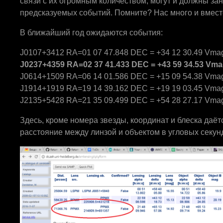
связи с их огромным количеством, могут и должны за
предсказуемых событий. Помните? Нас много и вмест
В ближайший год ожидаются события:
J0107+3412 RA=01 07 47.848 DEC = +34 12 30.49 Vmag
J
0237+4359
RA
=02 37 41.433
DEC
= +43 59 34.53
Vma
J0614+1509 RA=06 14 01.586 DEC = +15 09 54.38 Vmag
J1914+1919 RA=19 14 39.162 DEC = +19 19 03.45 Vmag
J2135+5428 RA=21 35 09.499 DEC = +54 28 27.17 Vmag
Здесь, кроме номера звезды, координат и блеска даё
расстояние между линзой и объектом в угловых секунда