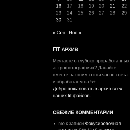
16
17
18
19
20
21
22
23
24
25
26
27
28
29
30
31
« Сен
Ноя »
FIT АРХИВ
Мечтаете о глубоко проработанных
астрофотографиях? Давайте
вместе накопим сотни часов света
и обработаем на 5+!
Добро пожаловать в архив всех
наших fit-файлов
.
СВЕЖИЕ КОММЕНТАРИИ
mo
к записи
Фокусировочная