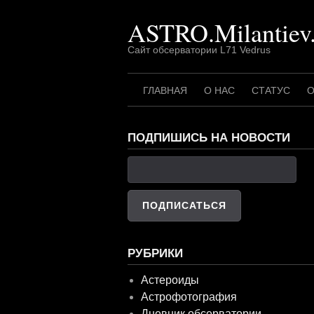
Перейти
ASTRO.Milantiev
к
содержимому
Сайт обсерватории L71 Vedrus
ГЛАВНАЯ
О НАС
СТАТУС
О
ПОДПИШИСЬ НА НОВОСТИ
РУБРИКИ
Астероиды
Астрофотография
Дневник обсерватории