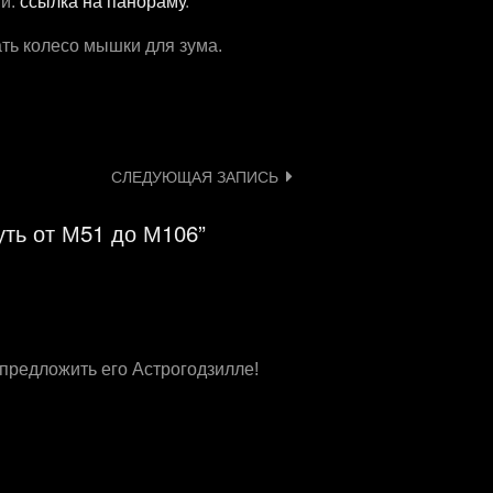
ии:
ссылка на панораму
.
ать колесо мышки для зума.
СЛЕДУЮЩАЯ ЗАПИСЬ
уть от М51 до М106”
предложить его Астрогодзилле!