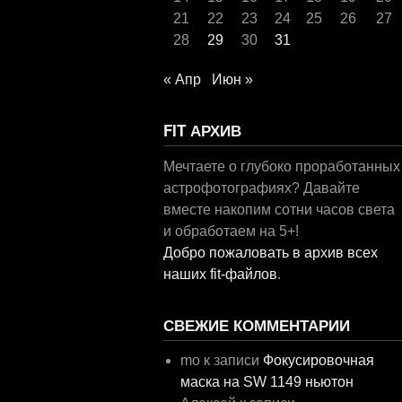
21
22
23
24
25
26
27
28
29
30
31
« Апр
Июн »
FIT АРХИВ
Мечтаете о глубоко проработанных
астрофотографиях? Давайте
вместе накопим сотни часов света
и обработаем на 5+!
Добро пожаловать в архив всех
наших fit-файлов
.
СВЕЖИЕ КОММЕНТАРИИ
mo
к записи
Фокусировочная
маска на SW 1149 ньютон