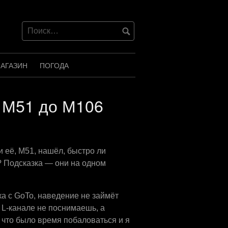
АГАЗИН
ПОГОДА
т М51 до М106
и её, М51, нашёл, быстро ли
 Подсказка — они на одном
ка с GoTo, наведение не займёт
 L-канале не поснимаешь, а
 что было время побаловаться и я