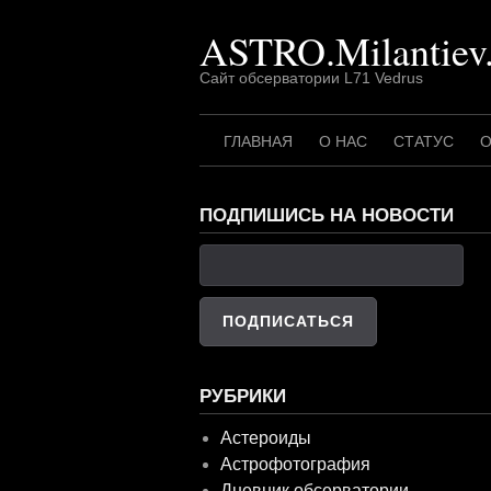
Перейти
ASTRO.Milantiev
к
содержимому
Сайт обсерватории L71 Vedrus
ГЛАВНАЯ
О НАС
СТАТУС
О
ПОДПИШИСЬ НА НОВОСТИ
РУБРИКИ
Астероиды
Астрофотография
Дневник обсерватории