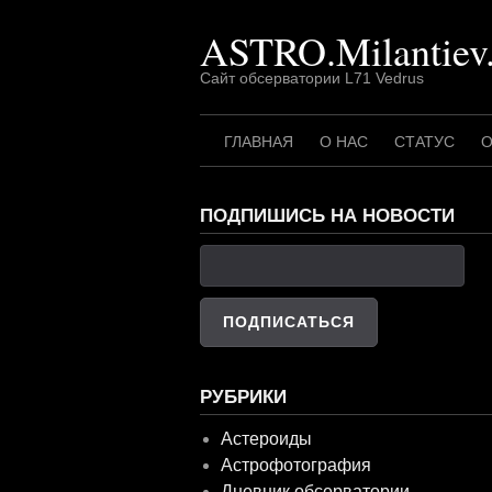
Перейти
ASTRO.Milantiev
к
содержимому
Сайт обсерватории L71 Vedrus
ГЛАВНАЯ
О НАС
СТАТУС
О
ПОДПИШИСЬ НА НОВОСТИ
РУБРИКИ
Астероиды
Астрофотография
Дневник обсерватории