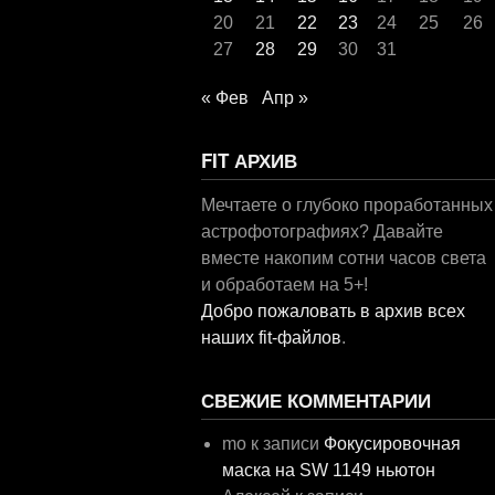
20
21
22
23
24
25
26
27
28
29
30
31
« Фев
Апр »
FIT АРХИВ
Мечтаете о глубоко проработанных
астрофотографиях? Давайте
вместе накопим сотни часов света
и обработаем на 5+!
Добро пожаловать в архив всех
наших fit-файлов
.
СВЕЖИЕ КОММЕНТАРИИ
mo
к записи
Фокусировочная
маска на SW 1149 ньютон