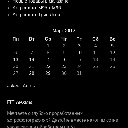
Новые товары в магазине!
Астрофото: M95 + M96.
Астрофото: Трио Льва
Март 2017
Пн
Вт
Ср
Чт
Пт
Сб
Вс
1
2
3
4
5
6
7
8
9
10
11
12
13
14
15
16
17
18
19
20
21
22
23
24
25
26
27
28
29
30
31
« Фев
Апр »
FIT АРХИВ
Мечтаете о глубоко проработанных
астрофотографиях? Давайте вместе накопим сотни
часов света и обработаем на 5+!