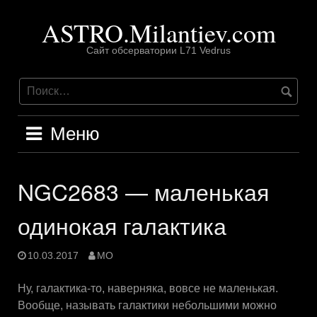
Перейти
ASTRO.Milantiev.com
к
содержимому
Сайт обсерватории L71 Vedrus
Меню
NGC2683 — маленькая
одинокая галактика
10.03.2017
MO
Ну, галактика-то, наверняка, вовсе не маленькая.
Вообще, называть галактики небольшими можно