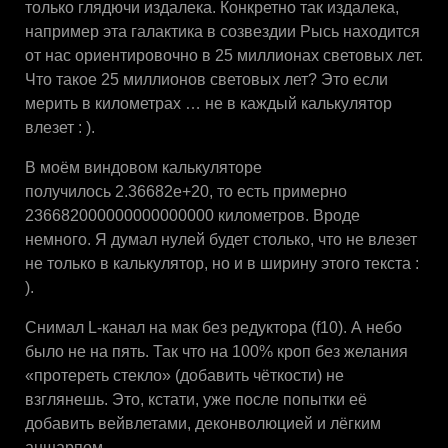
только глядючи издалека. Конкретно так издалека,
например эта галактика в созвездии Рысь находится
от нас ориентировочно в 25 миллионах световых лет.
Что такое 25 миллионов световых лет? Это если
мерить в километрах … не в каждый калькулятор
влезет : ).
В моём виндовом калькуляторе
получилось 2.36682e+20, то есть примерно
236682000000000000000 километров. Вроде
немного. Я думал нулей будет столько, что не влезет
не только в калькулятор, но и в ширину этого текста :
).
Снимал L-канал на мак без редуктора (f10). А небо
было не на пять. Так что на 100% кроп без желания
«протереть стекло» (добавить чёткости) не
взглянешь. Это, кстати, уже после попытки её
добавить вейвлетами, деконволюцией и лёгким
аншарпом.