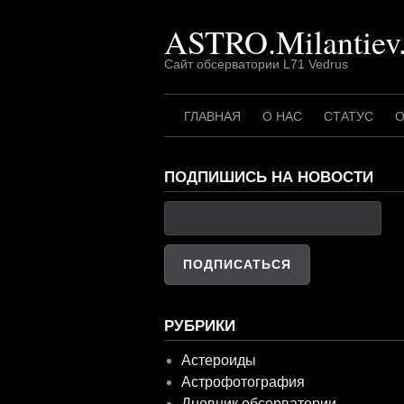
Перейти
ASTRO.Milantiev
к
содержимому
Сайт обсерватории L71 Vedrus
ГЛАВНАЯ
О НАС
СТАТУС
О
ПОДПИШИСЬ НА НОВОСТИ
РУБРИКИ
Астероиды
Астрофотография
Дневник обсерватории