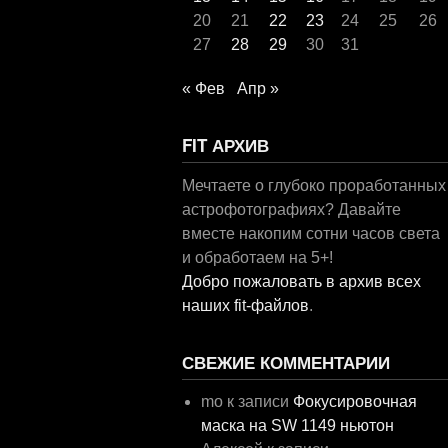
20
21
22
23
24
25
26
27
28
29
30
31
« Фев
Апр »
FIT АРХИВ
Мечтаете о глубоко проработанных
астрофотографиях? Давайте
вместе накопим сотни часов света
и обработаем на 5+!
Добро пожаловать в архив всех
наших fit-файлов
.
СВЕЖИЕ КОММЕНТАРИИ
mo
к записи
Фокусировочная
маска на SW 1149 ньютон