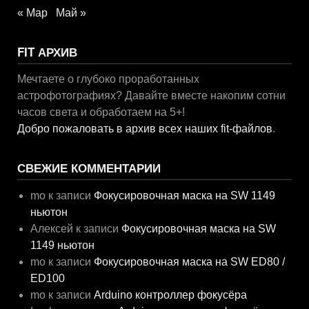
« Мар
Май »
FIT АРХИВ
Мечтаете о глубоко проработанных
астрофотографиях? Давайте вместе накопим сотни
часов света и обработаем на 5+!
Добро пожаловать в архив всех наших fit-файлов
.
СВЕЖИЕ КОММЕНТАРИИ
mo
к записи
Фокусировочная маска на SW 1149
ньютон
Алексей
к записи
Фокусировочная маска на SW
1149 ньютон
mo
к записи
Фокусировочная маска на SW ED80 /
ED100
mo
к записи
Arduino контроллер фокусёра