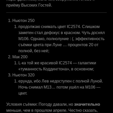
приёму Высоких Гостей.
Ньютон 250
продолжаю снимать цвет IC2574. Слишком
заметен стал дефокус в красном. Чуть доснял
М106. Однако, полнолуние : (, эффективность
съёмки цвета при Луне … процентов 20 от
полной, без неё;
Мак 200
L-ка той же красивой IC2574 — галактики
«туманность Коддингтона», в основном;
Ньютон 320
ерунда, ибо Лев недоступен с полной Луной.
Ночь снимал М13… потом ушёл на М106 —
цвет.
Условия съёмки: Погоду давали, но
значительно
меньше, чем в прошлом апреле. Честно сказать,