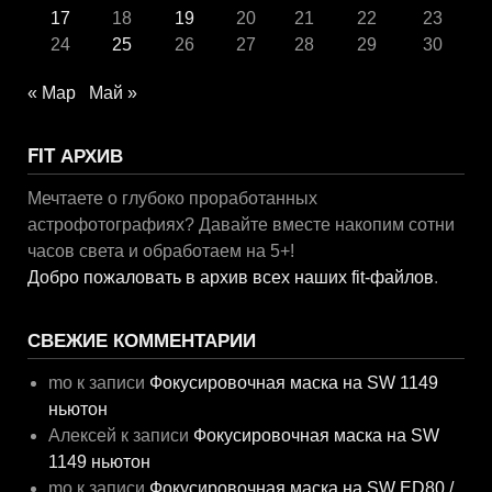
17
18
19
20
21
22
23
24
25
26
27
28
29
30
« Мар
Май »
FIT АРХИВ
Мечтаете о глубоко проработанных
астрофотографиях? Давайте вместе накопим сотни
часов света и обработаем на 5+!
Добро пожаловать в архив всех наших fit-файлов
.
СВЕЖИЕ КОММЕНТАРИИ
mo
к записи
Фокусировочная маска на SW 1149
ньютон
Алексей
к записи
Фокусировочная маска на SW
1149 ньютон
mo
к записи
Фокусировочная маска на SW ED80 /