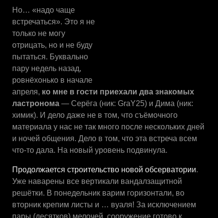
Но… «надо чаще
встречаться». Это я не
только не могу
отрицать, но и не буду
пытаться. Буквально
пару недель назад,
ровнёхонько в начале
апреля,
ко мне в гости приехали два знакомых
ластронома
— Серёга (ник: GraY25) и Дима (ник:
химик). И дело даже не в том, что съёмочного
материала у нас не так много после нескольких дней
и ночей общения. Дело в том, что эта встреча всем
что-то дала. На новый уровень подвинула.
Продолжается строительство новой обсерватории
.
Уже наварены все вертикали вандалзащитной
решётки. В понедельник варим горизонтали, во
вторник крепим листы и … вуаля! За исключением
пары (десятков) мелочей, сооружение готово к