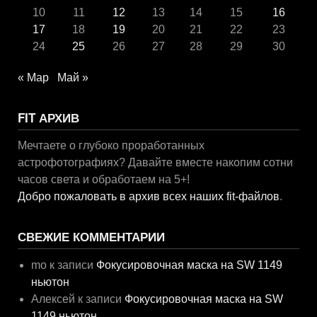
10
11
12
13
14
15
16
17
18
19
20
21
22
23
24
25
26
27
28
29
30
« Мар
Май »
FIT АРХИВ
Мечтаете о глубоко проработанных
астрофотографиях? Давайте вместе накопим сотни
часов света и обработаем на 5+!
Добро пожаловать в архив всех наших fit-файлов
.
СВЕЖИЕ КОММЕНТАРИИ
mo
к записи
Фокусировочная маска на SW 1149
ньютон
Алексей
к записи
Фокусировочная маска на SW
1149 ньютон