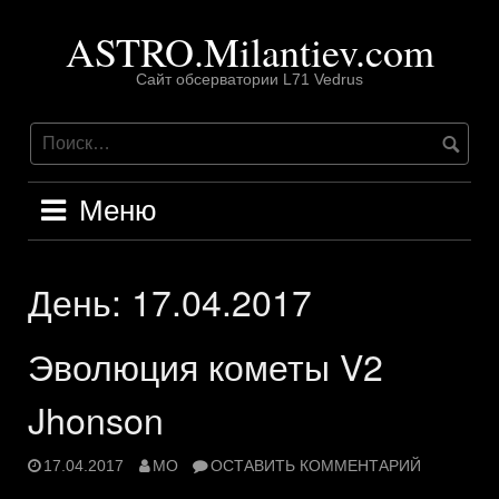
Перейти
ASTRO.Milantiev.com
к
содержимому
Сайт обсерватории L71 Vedrus
Меню
День:
17.04.2017
Эволюция кометы V2
Jhonson
17.04.2017
MO
ОСТАВИТЬ КОММЕНТАРИЙ