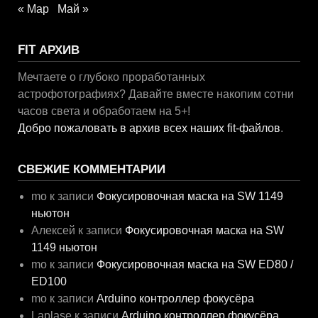
« Мар
Май »
FIT АРХИВ
Мечтаете о глубоко проработанных
астрофотографиях? Давайте вместе накопим сотни
часов света и обработаем на 5+!
Добро пожаловать в архив всех наших fit-файлов
.
СВЕЖИЕ КОММЕНТАРИИ
mo
к записи
Фокусировочная маска на SW 1149
ньютон
Алексей
к записи
Фокусировочная маска на SW
1149 ньютон
mo
к записи
Фокусировочная маска на SW ED80 /
ED100
mo
к записи
Arduino контроллер фокусёра
Laplase
к записи
Arduino контроллер фокусёра