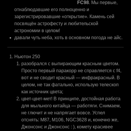
FC98
. Мы первые,
отнаблюдавшие его полноценно и
зарегистрировавшие «открытие». Камень сей
посвящён астрофесту и любительской
астрономии в целом!
давали чуть неба, хоть в основном погода не айс.
Ньютон 250
разобрался с выпирающим красным цветом.
Просто первый паракорр не справляется с f4,
вот и не сводит красный — инфракрасный. В
целом, не так фатально, использую телескоп
как источник цвета;
цвет-цвет-мет! В принципе, достойная работа
для мыльного китайца — работяги. Снимаем,
не глючит и не напрягает вовсе. Успел
отснять: M87, M106, NGC3628 и, конечно же,
Джонсонс и Джонсонс : ), комету красивее