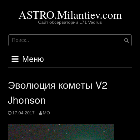
Перейти
ASTRO.Milantiev.com
к
содержимому
Сайт обсерватории L71 Vedrus
Меню
Эволюция кометы V2
Jhonson
17.04.2017
MO