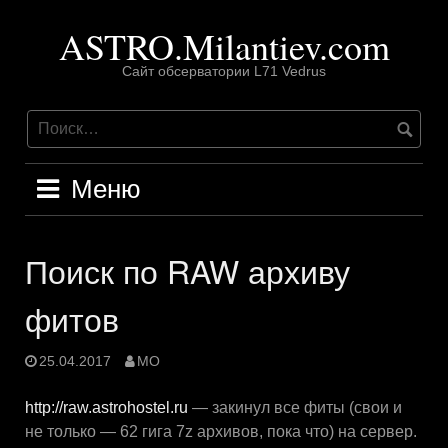
Перейти
ASTRO.Milantiev.com
к
содержимому
Сайт обсерватории L71 Vedrus
Меню
Поиск по RAW архиву
фитов
25.04.2017
MO
http://raw.astrohostel.ru
— закинул все фиты (свои и
не только — 62 гига 7z архивов, пока что) на сервер.