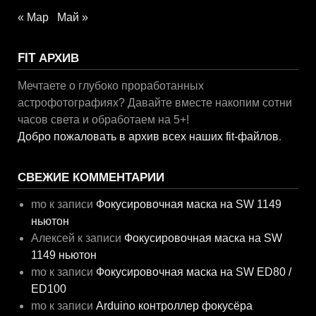
« Мар
Май »
FIT АРХИВ
Мечтаете о глубоко проработанных
астрофотографиях? Давайте вместе накопим сотни
часов света и обработаем на 5+!
Добро пожаловать в архив всех наших fit-файлов
.
СВЕЖИЕ КОММЕНТАРИИ
mo
к записи
Фокусировочная маска на SW 1149
ньютон
Алексей
к записи
Фокусировочная маска на SW
1149 ньютон
mo
к записи
Фокусировочная маска на SW ED80 /
ED100
mo
к записи
Arduino контроллер фокусёра